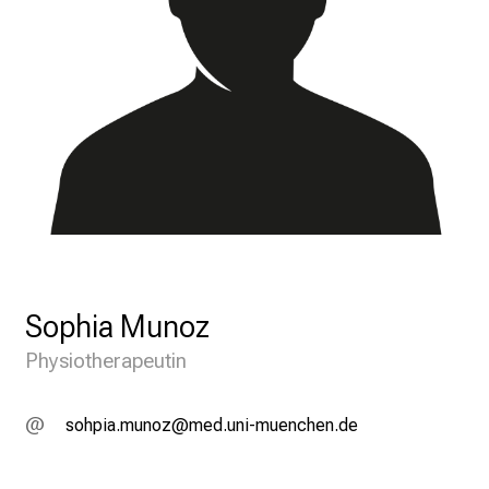
Sophia Munoz
Physiotherapeutin
cüzölg/vfuüß
vimeful_vfiuyziu mi