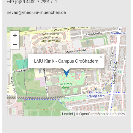
+49 (0)89 4400 7 7991 / -2
nevas@med.uni-muenchen.de
+
−
×
LMU Klinik - Campus Großhadern
Leaflet
| ©
OpenStreetMap
contributors