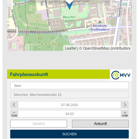
Leaflet
| ©
OpenStreetMap
contributors
Fahrplanauskunft
Abfahrt
Ankunft
SUCHEN