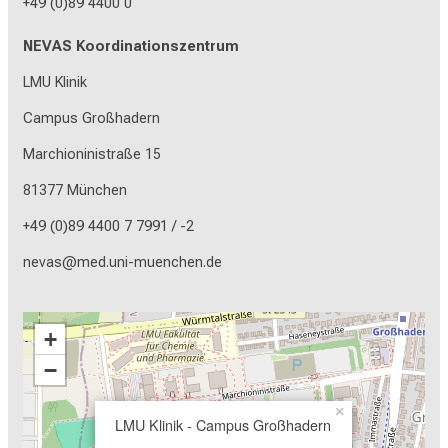
+49 (0)89 4400 0
NEVAS Koordinationszentrum
LMU Klinik
Campus Großhadern
Marchioninistraße 15
81377 München
+49 (0)89 4400 7 7991 / -2
nevas@med.uni-muenchen.de
+
−
×
LMU Klinik - Campus Großhadern