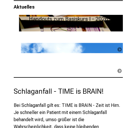
Kooperationskliniken
Aktuelles
Handouts zum Basiskurs I - 2026
NE
Ko
Download
Ur
un
Klinikum Weilheim bei NEVAS
NE
NEVAS Termine 2026
Schlaganfall - TIME is BRAIN!
Bei Schlaganfall gilt es: TIME is BRAIN - Zeit ist Hirn.
Je schneller ein Patient mit einem Schlaganfall
behandelt wird, umso größer ist die
Wahrscheinlichkeit, dass keine bleibenden