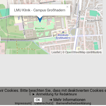
×
LMU Klinik - Campus Großhadern
Leaflet
| ©
OpenStreetMap
contributors
r Cookies. Bitte beachten Sie, dass mit deaktivierten Cookies e
Anmeldung für Redakteure
➜
Mehr Informationen
OK
Impressum
Datenschutz
Barrierefreiheitserklärung