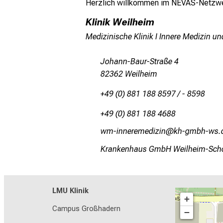
Herzlich willkommen im NEVAS-Netzwerk
Klinik Weilheim
Medizinische Klinik I Innere Medizin un
Johann-Baur-Straße 4
82362 Weilheim
+49 (0) 881 188 8597 / - 8598
+49 (0) 881 188 4688
évrluuipi;vimnlßlu
oz#xvjz#é,c-
Krankenhaus GmbH Weilheim-Sch
LMU Klinik
+
Campus Großhadern
−