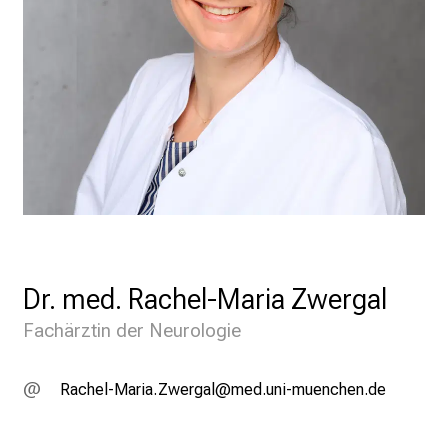
Dr. med. Rachel-Maria Zwergal
Fachärztin der Neurologie
Bgyziä_Ogplg Léipxgä
vim fu;l_vfDiuyziusmi