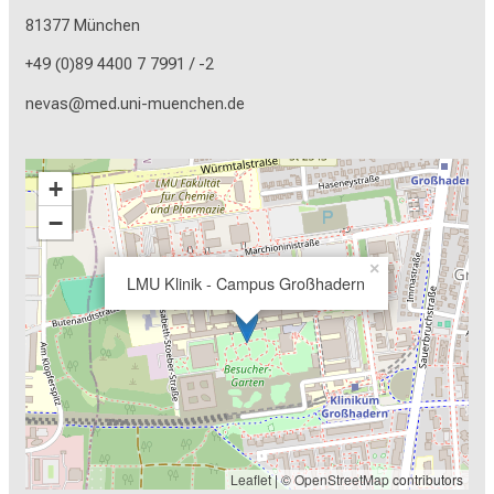
81377 München
+49 (0)89 4400 7 7991 / -2
nevas@med.uni-muenchen.de
+
−
×
LMU Klinik - Campus Großhadern
Leaflet
| ©
OpenStreetMap
contributors